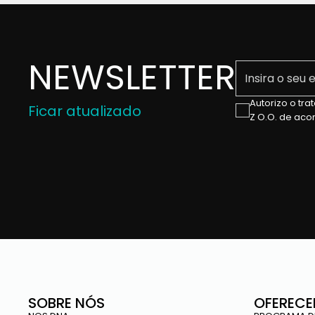
NEWSLETTER
Insira o seu en
Autorizo ​​o 
Ficar atualizado
Z O.O. de ac
SOBRE NÓS
OFERECE