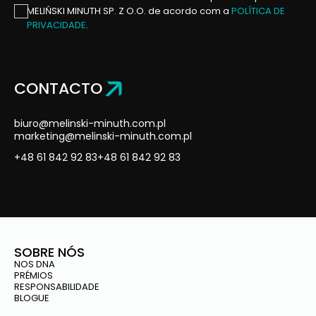
MELIŃSKI MINUTH SP. Z O.O. de acordo com a
POLÍTICA DE
PRIVACIDADE
.
CONTACTO
biuro@melinski-minuth.com.pl
marketing@melinski-minuth.com.pl
+48 61 842 92 83
+48 61 842 92 83
SOBRE NÓS
NOS DNA
PRÉMIOS
RESPONSABILIDADE
BLOGUE