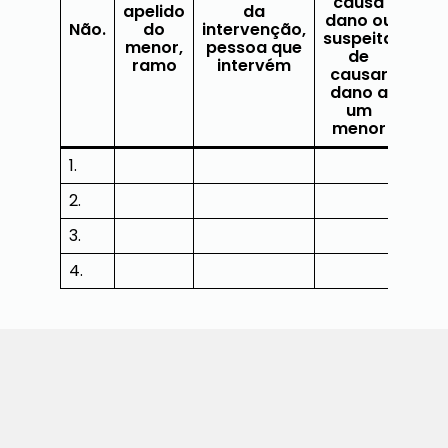
causa
Pro
apelido
da
dano ou
e 
Não.
do
intervenção,
suspeita
ass
menor,
pessoa que
de
m
ramo
intervém
causar
dano a
um
menor
1.
2.
3.
4.