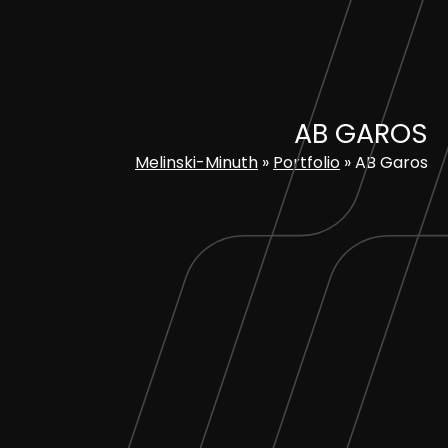
Skip
to
content
AB GAROS
Melinski-Minuth
»
Portfolio
»
AB Garos