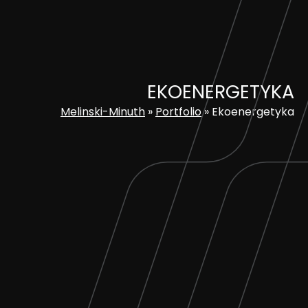
Skip
to
content
EKOENERGETYKA
Melinski-Minuth
»
Portfolio
»
Ekoenergetyka