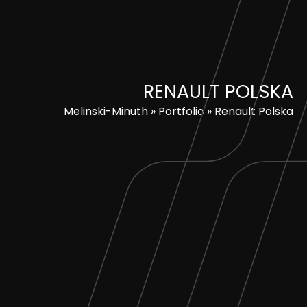
Skip
to
content
RENAULT POLSKA
Melinski-Minuth
»
Portfolio
»
Renault Polska