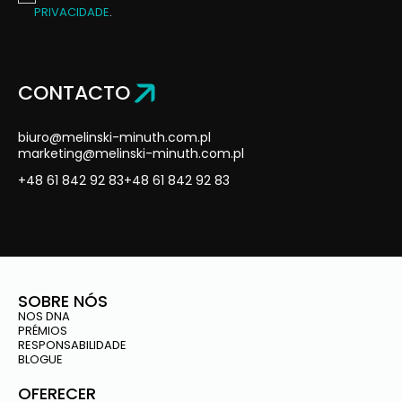
PRIVACIDADE
.
CONTACTO
biuro@melinski-minuth.com.pl
marketing@melinski-minuth.com.pl
+48 61 842 92 83
+48 61 842 92 83
SOBRE NÓS
NOS DNA
PRÉMIOS
RESPONSABILIDADE
BLOGUE
OFERECER