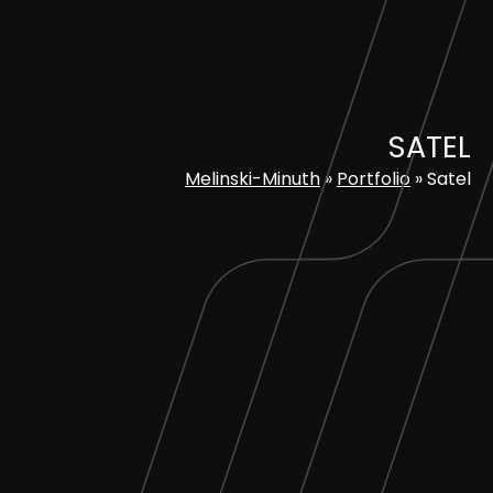
Skip
to
content
SATEL
Melinski-Minuth
»
Portfolio
»
Satel