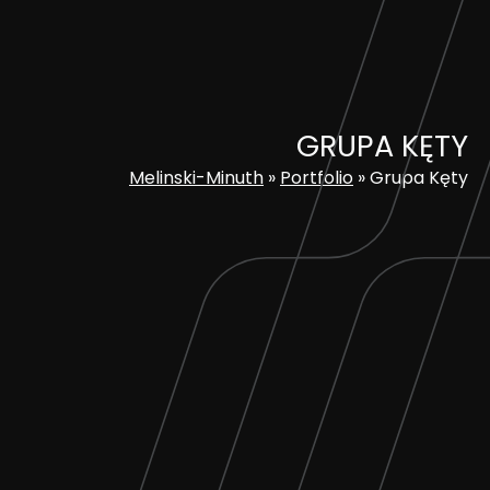
Skip
to
content
GRUPA KĘTY
Melinski-Minuth
»
Portfolio
»
Grupa Kęty