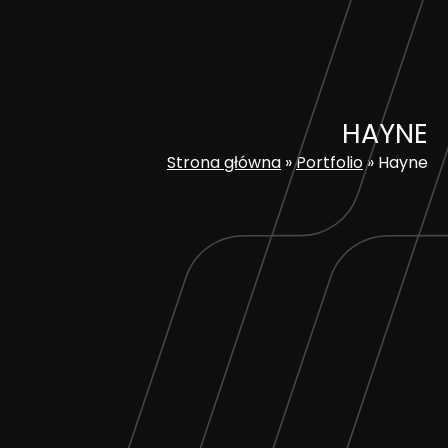
Skip
to
content
HAYNE
Strona główna
»
Portfolio
»
Hayne