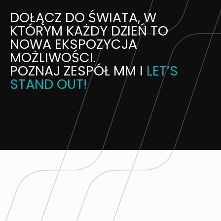
DOŁĄCZ DO ŚWIATA, W
KTÓRYM KAŻDY DZIEŃ TO
NOWA EKSPOZYCJA
MOŻLIWOŚCI.
POZNAJ ZESPÓŁ MM I
LET’S
STAND OUT!