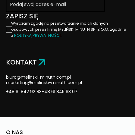
ZAPISZ SIĘ
Wyrażam zgodę na przetwarzanie moich danych
osobowych przez firmę MELIŃSKI MINUTH SP. Z O.O. zgodnie
z
POLITYKĄ PRYWATNOŚCI
.
KONTAKT
biuro@melinski-minuth.com.pl
marketing@melinski-minuth.com.pl
+48 61 842 92 83
+48 61 845 63 07
O NAS