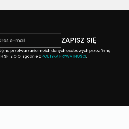
il
ZAPISZ SIĘ
ę na przetwarzanie moich danych osobowych przez firmę
H SP. Z O.O. zgodnie z
POLITYKĄ PRYWATNOŚCI
.