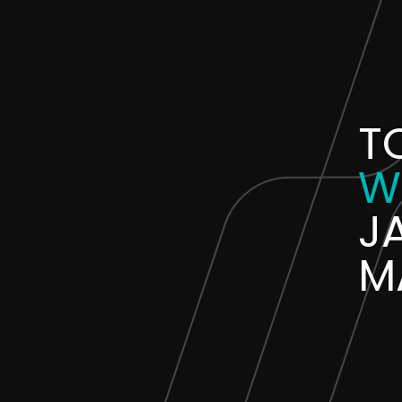
T
W
J
M