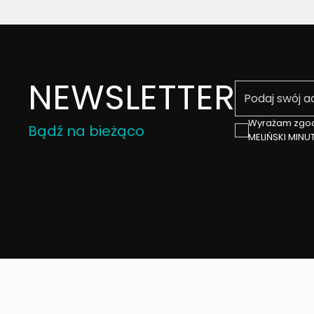
NEWSLETTER
Podaj swój ema
Wyrażam zgod
Bądź na bieżąco
MELIŃSKI MINUT