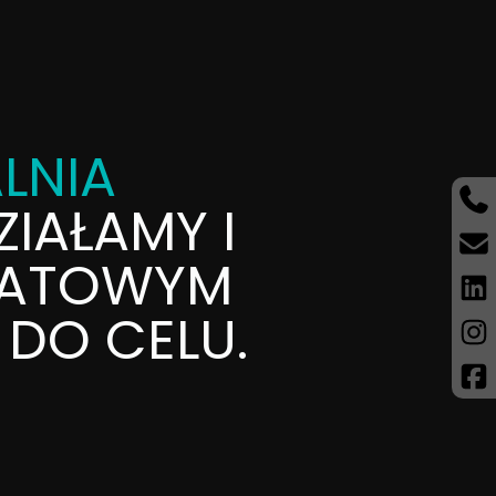
LNIA
IAŁAMY I
IATOWYM
DO CELU.