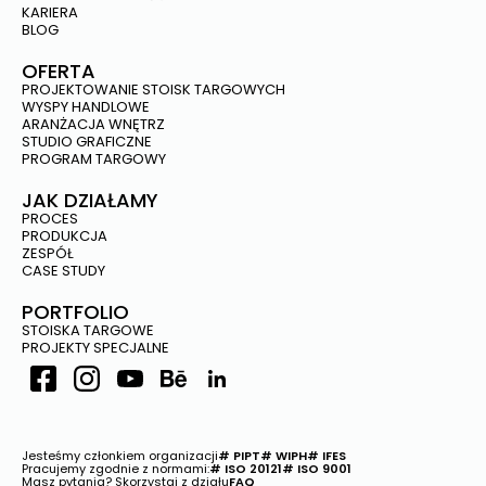
KARIERA
BLOG
OFERTA
PROJEKTOWANIE STOISK TARGOWYCH
WYSPY HANDLOWE
ARANŻACJA WNĘTRZ
STUDIO GRAFICZNE
PROGRAM TARGOWY
JAK DZIAŁAMY
PROCES
PRODUKCJA
ZESPÓŁ
CASE STUDY
PORTFOLIO
STOISKA TARGOWE
PROJEKTY SPECJALNE
Jesteśmy członkiem organizacji
# PIPT
# WIPH
# IFES
Pracujemy zgodnie z normami:
# ISO 20121
# ISO 9001
Masz pytania? Skorzystaj z działu
FAQ