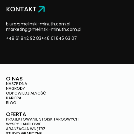
KONTAKT
biuro@melinski-minuth.com.pl
marketing@melinski-minuth.com.pl
+48 61 842 92 83
+48 61 845 63 07
O NAS
NASZE DNA
NAGRODY
ODPOWIEDZIALNOŚĆ
KARIERA
BLOG
OFERTA
PROJEKTOWANIE STOISK TARGOWYCH
WYSPY HANDLOWE
ARANŻACJA WNĘTRZ
STUDIO GRAFICZNE