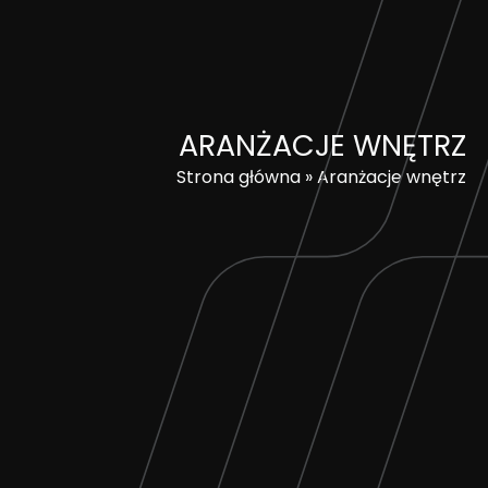
Skip
to
content
ARANŻACJE WNĘTRZ
Strona główna
»
Aranżacje wnętrz