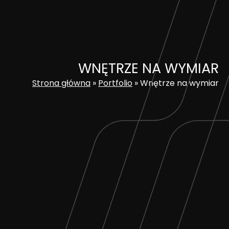
Skip
to
content
WNĘTRZE NA WYMIAR
Strona główna
»
Portfolio
»
Wnętrze na wymiar