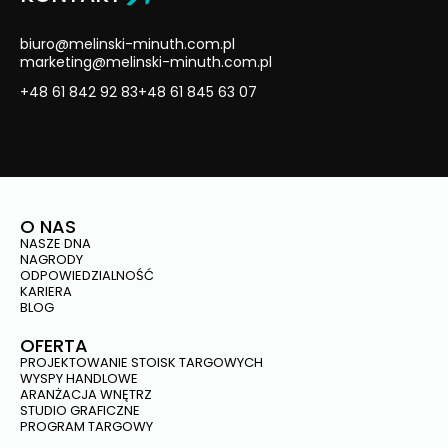
biuro@melinski-minuth.com.pl
marketing@melinski-minuth.com.pl
+48 61 842 92 83
+48 61 845 63 07
O NAS
NASZE DNA
NAGRODY
ODPOWIEDZIALNOŚĆ
KARIERA
BLOG
OFERTA
PROJEKTOWANIE STOISK TARGOWYCH
WYSPY HANDLOWE
ARANŻACJA WNĘTRZ
STUDIO GRAFICZNE
PROGRAM TARGOWY