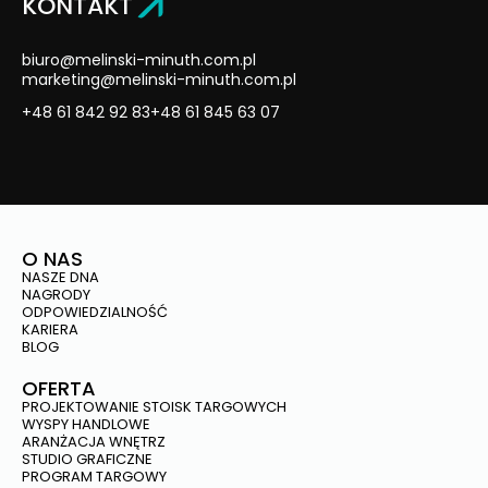
KONTAKT
biuro@melinski-minuth.com.pl
marketing@melinski-minuth.com.pl
+48 61 842 92 83
+48 61 845 63 07
O NAS
NASZE DNA
NAGRODY
ODPOWIEDZIALNOŚĆ
KARIERA
BLOG
OFERTA
PROJEKTOWANIE STOISK TARGOWYCH
WYSPY HANDLOWE
ARANŻACJA WNĘTRZ
STUDIO GRAFICZNE
PROGRAM TARGOWY