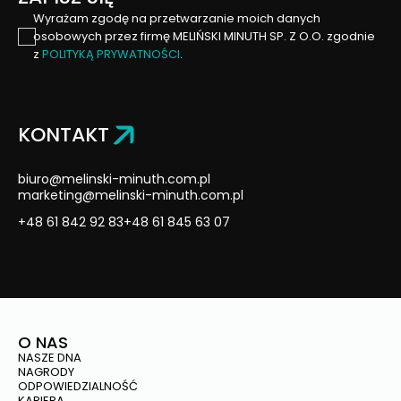
Wyrażam zgodę na przetwarzanie moich danych
osobowych przez firmę MELIŃSKI MINUTH SP. Z O.O. zgodnie
z
POLITYKĄ PRYWATNOŚCI
.
KONTAKT
biuro@melinski-minuth.com.pl
marketing@melinski-minuth.com.pl
+48 61 842 92 83
+48 61 845 63 07
O NAS
NASZE DNA
NAGRODY
ODPOWIEDZIALNOŚĆ
KARIERA