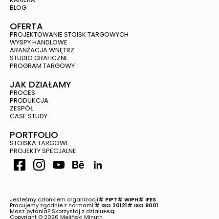
BLOG
OFERTA
PROJEKTOWANIE STOISK TARGOWYCH
WYSPY HANDLOWE
ARANŻACJA WNĘTRZ
STUDIO GRAFICZNE
PROGRAM TARGOWY
JAK DZIAŁAMY
PROCES
PRODUKCJA
ZESPÓŁ
CASE STUDY
PORTFOLIO
STOISKA TARGOWE
PROJEKTY SPECJALNE
Jesteśmy członkiem organizacji
# PIPT
# WIPH
# IFES
Pracujemy zgodnie z normami:
# ISO 20121
# ISO 9001
Masz pytania? Skorzystaj z działu
FAQ
Copyright © 2026 Meliński Minuth